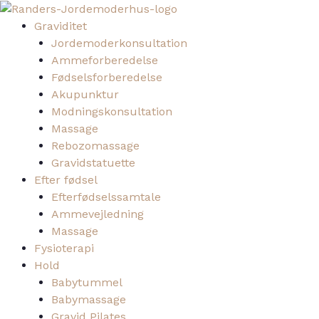
Gå
Main
til
Menu
Graviditet
indholdet
Jordemoderkonsultation
Ammeforberedelse
Fødselsforberedelse
Akupunktur
Modningskonsultation
Massage
Rebozomassage
Gravidstatuette
Efter fødsel
Efterfødselssamtale
Ammevejledning
Massage
Fysioterapi
Hold
Babytummel
Babymassage
Gravid Pilates