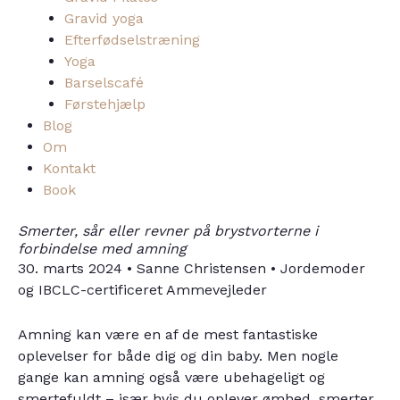
Gravid yoga
Efterfødselstræning
Yoga
Barselscafé
Førstehjælp
Blog
Om
Kontakt
Book
Smerter, sår eller revner på brystvorterne i
forbindelse med amning
30. marts 2024 • Sanne Christensen • Jordemoder
og IBCLC-certificeret Ammevejleder
Amning kan være en af de mest fantastiske
oplevelser for både dig og din baby. Men nogle
gange kan amning også være ubehageligt og
smertefuldt – især hvis du oplever ømhed, smerter,