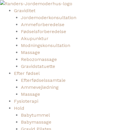
Gå
Main
til
Menu
Graviditet
indholdet
Jordemoderkonsultation
Ammeforberedelse
Fødselsforberedelse
Akupunktur
Modningskonsultation
Massage
Rebozomassage
Gravidstatuette
Efter fødsel
Efterfødselssamtale
Ammevejledning
Massage
Fysioterapi
Hold
Babytummel
Babymassage
Gravid Pilates